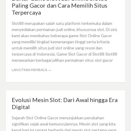
Paling Gacor dan Cara Memilih Situs
Terpercaya
Slot88 merupakan salah satu platform terkemuka dalam
menyediakan permainan judi online, khususnya slot. Di sini,
kami akan membahas beberapa game Slot Online Gacor
yang memiliki tingkat kemenangan tinggi serta kriteria
untuk memilih situs judi slot online yang resmi dan
terpercaya di Indonesia. Game Slot Gacor di Slot88 Slot88
menawarkan berbagai pilihan permainan situs slot gacor
LANJUTKAN MEMBACA
→
Evolusi Mesin Slot: Dari Awal hingga Era
Digital
Sejarah Slot Online Gacor menunjukkan perubahan
signifikan sejak awal kemunculannya. Mesin slot yang kita
kenal hari ini sangat berbeda dari mesin slot pertama yang