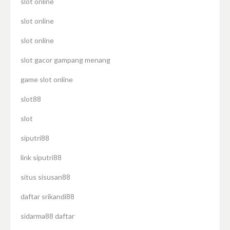
slot online
slot online
slot online
slot gacor gampang menang
game slot online
slot88
slot
siputri88
link siputri88
situs sisusan88
daftar srikandi88
sidarma88 daftar