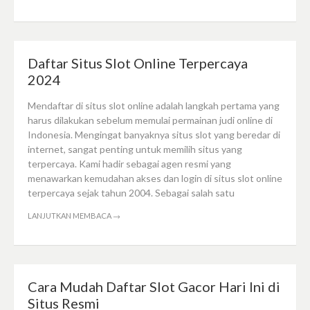
Daftar Situs Slot Online Terpercaya
2024
Mendaftar di situs slot online adalah langkah pertama yang
harus dilakukan sebelum memulai permainan judi online di
Indonesia. Mengingat banyaknya situs slot yang beredar di
internet, sangat penting untuk memilih situs yang
terpercaya. Kami hadir sebagai agen resmi yang
menawarkan kemudahan akses dan login di situs slot online
terpercaya sejak tahun 2004. Sebagai salah satu
LANJUTKAN MEMBACA
→
Cara Mudah Daftar Slot Gacor Hari Ini di
Situs Resmi