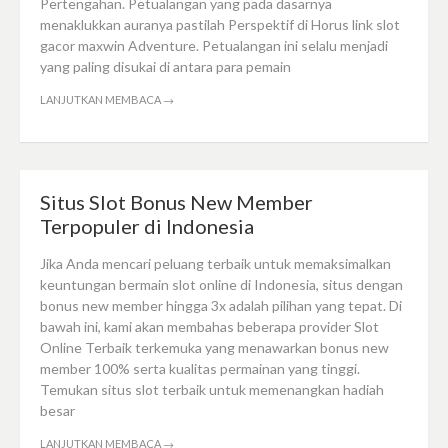
Pertengahan. Petualangan yang pada dasarnya
menaklukkan auranya pastilah Perspektif di Horus link slot
gacor maxwin Adventure. Petualangan ini selalu menjadi
yang paling disukai di antara para pemain
LANJUTKAN MEMBACA
→
Situs Slot Bonus New Member
Terpopuler di Indonesia
Jika Anda mencari peluang terbaik untuk memaksimalkan
keuntungan bermain slot online di Indonesia, situs dengan
bonus new member hingga 3x adalah pilihan yang tepat. Di
bawah ini, kami akan membahas beberapa provider Slot
Online Terbaik terkemuka yang menawarkan bonus new
member 100% serta kualitas permainan yang tinggi.
Temukan situs slot terbaik untuk memenangkan hadiah
besar
LANJUTKAN MEMBACA
→