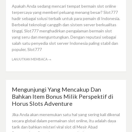
Apakah Anda sedang mencari tempat bermain slot online
terpercaya yang memberi peluang menang besar? Slot777
hadir sebagai solusi terbaik untuk para pemain di Indonesia.
Berbekal teknologi canggih dan sistem server berkualitas
tinggi, Slot777 menghadirkan pengalaman bermain slot
yang seru dan menguntungkan. Dengan reputasi sebagai
salah satu penyedia slot server Indonesia paling stabil dan
populer, Slot777
LANJUTKAN MEMBACA
→
Mengunjungi Yang Mencakup Dan
Bahkan Item Bonus Milik Perspektif di
Horus Slots Adventure
Jika Anda akan menemukan satu hal yang sering kali dikenal
secara global dalam permainan slot online, itu adalah daya
tarik dan bahkan misteri viral slot di Mesir Abad