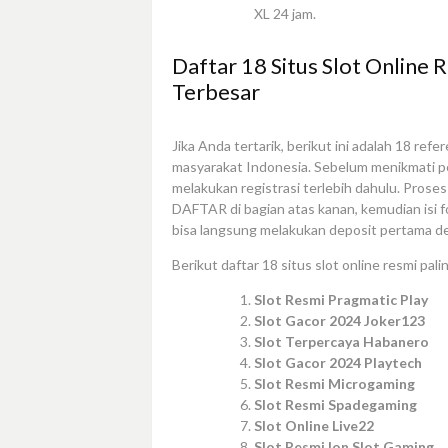
XL 24 jam.
Daftar 18 Situs Slot Online
Terbesar
Jika Anda tertarik, berikut ini adalah 18 ref
masyarakat Indonesia. Sebelum menikmati pe
melakukan registrasi terlebih dahulu. Prose
DAFTAR di bagian atas kanan, kemudian isi f
bisa langsung melakukan deposit pertama de
Berikut daftar 18 situs slot online resmi pal
Slot Resmi Pragmatic Play
Slot Gacor 2024 Joker123
Slot Terpercaya Habanero
Slot Gacor 2024 Playtech
Slot Resmi Microgaming
Slot Resmi Spadegaming
Slot Online Live22
Slot Resmi Ion Slot Gaming