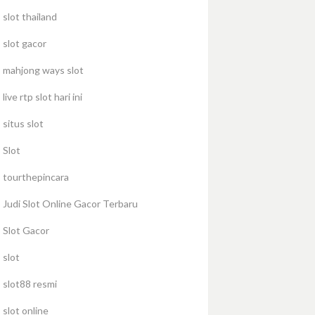
slot thailand
slot gacor
mahjong ways slot
live rtp slot hari ini
situs slot
Slot
tourthepincara
Judi Slot Online Gacor Terbaru
Slot Gacor
slot
slot88 resmi
slot online