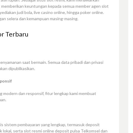
an, memberikan keuntungan kepada semua member agen slot
yediakan judi bola, live casino online, hingga poker online.
ngan selera dan kemampuan masing-masing.
or Terbaru
nyamanan saat bermain. Semua data pribadi dan privasi
kan dipublikasikan.
ponsif
ng modern dan responsif, fitur lengkap kami membuat
man.
is sistem pembayaran yang lengkap, termasuk deposit
lokal, serta slot resmi online deposit pulsa Telkomsel dan