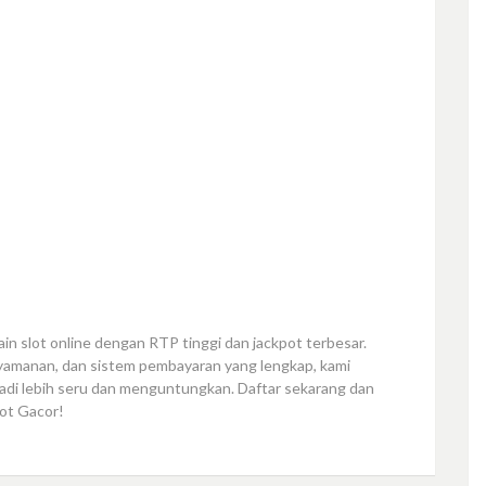
ain slot online dengan RTP tinggi dan jackpot terbesar.
amanan, dan sistem pembayaran yang lengkap, kami
di lebih seru dan menguntungkan. Daftar sekarang dan
lot Gacor!